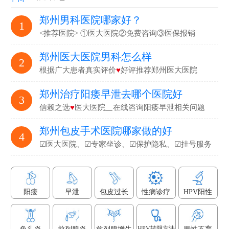
郑州男科医院哪家好？
1
<推荐医院> ①医大医院②免费咨询③医保报销
郑州医大医院男科怎么样
2
根据广大患者真实评价
♥
好评推荐郑州医大医院
郑州治疗阳痿早泄去哪个医院好
3
信赖之选
♥
医大医院▁在线咨询阳痿早泄相关问题
郑州包皮手术医院哪家做的好
4
☑医大医院、☑专家坐诊、☑保护隐私、☑挂号服务
阳痿
早泄
包皮过长
性病诊疗
HPV阳性
HPV转阴方法