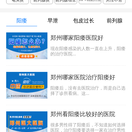
龟头炎
前列腺炎
前列腺增生
男性不育
阳痿
早泄
包皮过长
前列腺
郑州哪家阳痿医院好
现在阳痿感染的人数一直在上升，阳痿
的治疗医院...
郑州哪家医院治疗阳痿好
阳痿后，没有去医院治疗，而是自己选
择了诊所看病。这...
郑州看阳痿比较好的医院
很多男性得了阳痿后，不知道如何选择
医院，治疗阳痿要选择一家在治疗男性