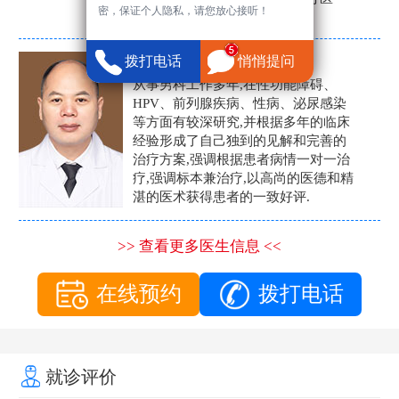
密，保证个人隐私，请您放心接听！
生。
张营富
拨打电话
悄悄提问
男科主任
从事男科工作多年,在性功能障碍、
HPV、前列腺疾病、性病、泌尿感染
等方面有较深研究,并根据多年的临床
经验形成了自己独到的见解和完善的
治疗方案,强调根据患者病情一对一治
疗,强调标本兼治疗,以高尚的医德和精
湛的医术获得患者的一致好评.
>> 查看更多医生信息 <<
在线预约
拨打电话
就诊评价