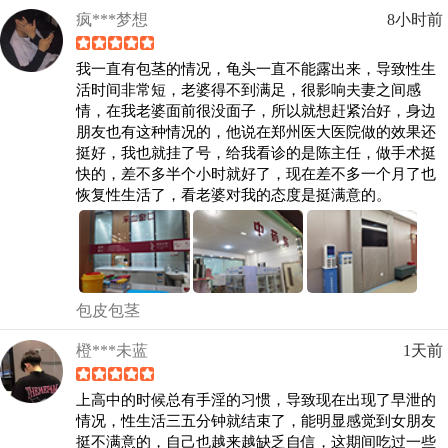
疯***梦想
8小时前
我一直有包茎的情况，龟头一直不能露出来，导致性生
活时间非常短，老婆得不到满足，很影响夫妻之间感
情，在我老婆面前很没面子，所以就想赶紧治好，身边
朋友也有这种情况的，他说在郑州医大医院做的效果还
挺好，我也就挂了号，给我看诊的是陈主任，做手术挺
快的，差不多半个小时就好了，现在差不多一个月了也
恢复性生活了，看老婆对我的态度是挺满意的。
包皮包茎
橙***未蓝
1天前
上高中的时候总有手淫的习惯，导致现在出现了早泄的
情况，性生活三五分钟就结束了，能明显感觉到女朋友
挺不满意的，自己也越来越缺乏自信，这期间吃过一些