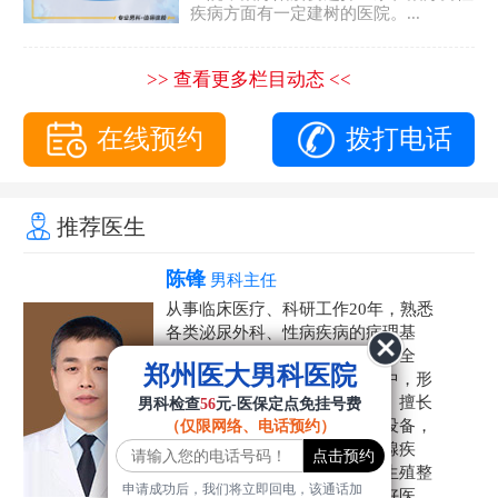
疾病方面有一定建树的医院。...
>> 查看更多栏目动态 <<
在线预约
拨打电话
推荐医生
陈锋
男科主任
从事临床医疗、科研工作20年，熟悉
各类泌尿外科、性病疾病的病理基
础，诊断治疗和临床操作，技术全
郑州医大男科医院
面。在男科疾病的诊断和诊疗中，形
成了一套独具特色的诊疗方案。擅长
男科检查
56
元-医保定点免挂号费
运用国内外先进的医学技术和设备，
（仅限网络、电话预约）
科学诊疗各类阳痿早泄、前列腺疾
病、射精障碍、性病、HPV、生殖整
申请成功后，我们将立即回电，该通话加
形等疾病，是患者非常信赖的好医