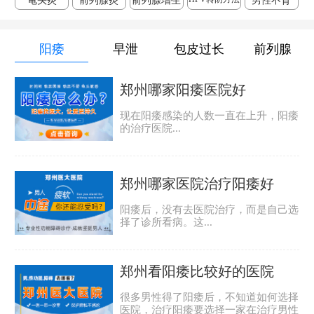
龟头炎
前列腺炎
前列腺增生
男性不育
阳痿
早泄
包皮过长
前列腺
郑州哪家阳痿医院好
现在阳痿感染的人数一直在上升，阳痿
的治疗医院...
郑州哪家医院治疗阳痿好
阳痿后，没有去医院治疗，而是自己选
择了诊所看病。这...
郑州看阳痿比较好的医院
很多男性得了阳痿后，不知道如何选择
医院，治疗阳痿要选择一家在治疗男性