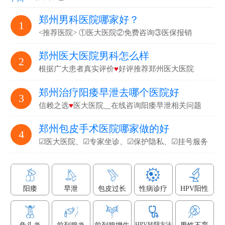
郑州男科医院哪家好？
1
<推荐医院> ①医大医院②免费咨询③医保报销
郑州医大医院男科怎么样
2
根据广大患者真实评价
♥
好评推荐郑州医大医院
郑州治疗阳痿早泄去哪个医院好
3
信赖之选
♥
医大医院▁在线咨询阳痿早泄相关问题
郑州包皮手术医院哪家做的好
4
☑医大医院、☑专家坐诊、☑保护隐私、☑挂号服务
阳痿
早泄
包皮过长
性病诊疗
HPV阳性
HPV转阴方法