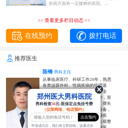
疾病方面有一定建树的医院。...
>> 查看更多栏目动态 <<
在线预约
拨打电话
推荐医生
陈锋
男科主任
从事临床医疗、科研工作20年，熟悉
各类泌尿外科、性病疾病的病理基
础，诊断治疗和临床操作，技术全
郑州医大男科医院
面。在男科疾病的诊断和诊疗中，形
成了一套独具特色的诊疗方案。擅长
男科检查
56
元-医保定点免挂号费
运用国内外先进的医学技术和设备，
（仅限网络、电话预约）
科学诊疗各类阳痿早泄、前列腺疾
病、射精障碍、性病、HPV、生殖整
申请成功后，我们将立即回电，该通话加
形等疾病，是患者非常信赖的好医