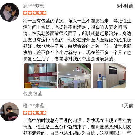
疯***梦想
8小时前
我一直有包茎的情况，龟头一直不能露出来，导致性生
活时间非常短，老婆得不到满足，很影响夫妻之间感
情，在我老婆面前很没面子，所以就想赶紧治好，身边
朋友也有这种情况的，他说在郑州医大医院做的效果还
挺好，我也就挂了号，给我看诊的是陈主任，做手术挺
快的，差不多半个小时就好了，现在差不多一个月了也
恢复性生活了，看老婆对我的态度是挺满意的。
包皮包茎
橙***未蓝
1天前
上高中的时候总有手淫的习惯，导致现在出现了早泄的
情况，性生活三五分钟就结束了，能明显感觉到女朋友
挺不满意的，自己也越来越缺乏自信，这期间吃过一些