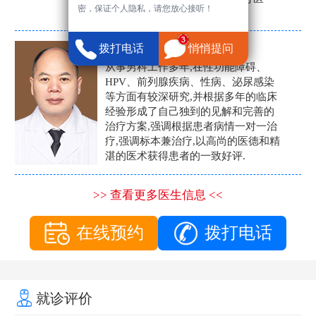
密，保证个人隐私，请您放心接听！
生。
张营富
拨打电话
悄悄提问
男科主任
从事男科工作多年,在性功能障碍、
HPV、前列腺疾病、性病、泌尿感染
等方面有较深研究,并根据多年的临床
经验形成了自己独到的见解和完善的
治疗方案,强调根据患者病情一对一治
疗,强调标本兼治疗,以高尚的医德和精
湛的医术获得患者的一致好评.
>> 查看更多医生信息 <<
在线预约
拨打电话
就诊评价