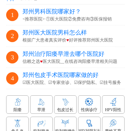
郑州男科医院哪家好？
1
<推荐医院> ①医大医院②免费咨询③医保报销
郑州医大医院男科怎么样
2
根据广大患者真实评价
♥
好评推荐郑州医大医院
郑州治疗阳痿早泄去哪个医院好
3
信赖之选
♥
医大医院▁在线咨询阳痿早泄相关问题
郑州包皮手术医院哪家做的好
4
☑医大医院、☑专家坐诊、☑保护隐私、☑挂号服务
阳痿
早泄
包皮过长
性病诊疗
HPV阳性
HPV转阴方法