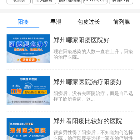
龟头炎
前列腺炎
前列腺增生
男性不育
阳痿
早泄
包皮过长
前列腺
郑州哪家阳痿医院好
现在阳痿感染的人数一直在上升，阳痿
的治疗医院...
郑州哪家医院治疗阳痿好
阳痿后，没有去医院治疗，而是自己选
择了诊所看病。这...
郑州看阳痿比较好的医院
很多男性得了阳痿后，不知道如何选择
医院，治疗阳痿要选择一家在治疗男性