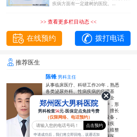
疾病方面有一定建树的医院。...
>> 查看更多栏目动态 <<
在线预约
拨打电话
推荐医生
陈锋
男科主任
从事临床医疗、科研工作20年，熟悉
各类泌尿外科、性病疾病的病理基
础，诊断治疗和临床操作，技术全
郑州医大男科医院
面。在男科疾病的诊断和诊疗中，形
成了一套独具特色的诊疗方案。擅长
男科检查
56
元-医保定点免挂号费
运用国内外先进的医学技术和设备，
（仅限网络、电话预约）
科学诊疗各类阳痿早泄、前列腺疾
病、射精障碍、性病、HPV、生殖整
申请成功后，我们将立即回电，该通话加
形等疾病，是患者非常信赖的好医