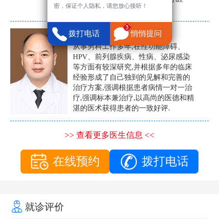
密，保证个人隐私，请您放心接听！
生。
张营富
拨打电话
悄悄提问
男科主任
从事男科工作多年,在性功能障碍、
HPV、前列腺疾病、性病、泌尿感染
等方面有较深研究,并根据多年的临床
经验形成了自己独到的见解和完善的
治疗方案,强调根据患者病情一对一治
疗,强调标本兼治疗,以高尚的医德和精
湛的医术获得患者的一致好评.
>> 查看更多医生信息 <<
在线预约
拨打电话
就诊评价