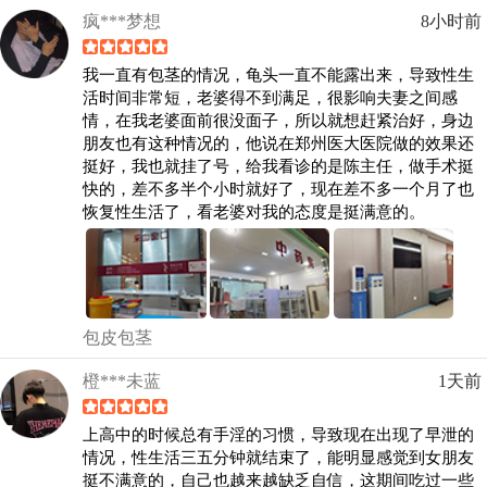
疯***梦想
8小时前
我一直有包茎的情况，龟头一直不能露出来，导致性生
活时间非常短，老婆得不到满足，很影响夫妻之间感
情，在我老婆面前很没面子，所以就想赶紧治好，身边
朋友也有这种情况的，他说在郑州医大医院做的效果还
挺好，我也就挂了号，给我看诊的是陈主任，做手术挺
快的，差不多半个小时就好了，现在差不多一个月了也
恢复性生活了，看老婆对我的态度是挺满意的。
包皮包茎
橙***未蓝
1天前
上高中的时候总有手淫的习惯，导致现在出现了早泄的
情况，性生活三五分钟就结束了，能明显感觉到女朋友
挺不满意的，自己也越来越缺乏自信，这期间吃过一些