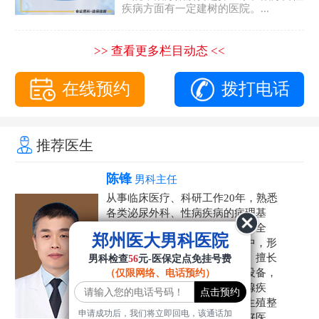
疾病方面有一定建树的医院。...
>> 查看更多栏目动态 <<
在线预约
拨打电话
推荐医生
陈锋
男科主任
从事临床医疗、科研工作20年，熟悉
各类泌尿外科、性病疾病的病理基
础，诊断治疗和临床操作，技术全
郑州医大男科医院
面。在男科疾病的诊断和诊疗中，形
成了一套独具特色的诊疗方案。擅长
男科检查
56
元-医保定点免挂号费
运用国内外先进的医学技术和设备，
（仅限网络、电话预约）
科学诊疗各类阳痿早泄、前列腺疾
病、射精障碍、性病、HPV、生殖整
申请成功后，我们将立即回电，该通话加
形等疾病，是患者非常信赖的好医