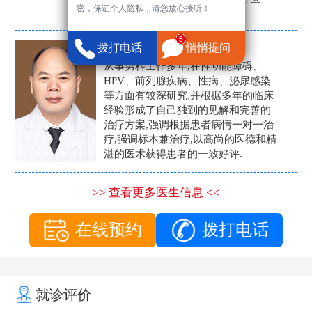
密，保证个人隐私，请您放心接听！
生。
张营富
拨打电话
悄悄提问
男科主任
从事男科工作多年,在性功能障碍、
HPV、前列腺疾病、性病、泌尿感染
等方面有较深研究,并根据多年的临床
经验形成了自己独到的见解和完善的
治疗方案,强调根据患者病情一对一治
疗,强调标本兼治疗,以高尚的医德和精
湛的医术获得患者的一致好评.
>> 查看更多医生信息 <<
在线预约
拨打电话
就诊评价