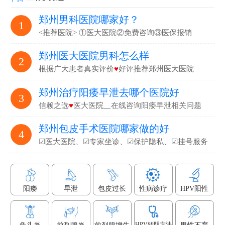
郑州男科医院哪家好？
1
<推荐医院> ①医大医院②免费咨询③医保报销
郑州医大医院男科怎么样
2
根据广大患者真实评价
♥
好评推荐郑州医大医院
郑州治疗阳痿早泄去哪个医院好
3
信赖之选
♥
医大医院▁在线咨询阳痿早泄相关问题
郑州包皮手术医院哪家做的好
4
☑医大医院、☑专家坐诊、☑保护隐私、☑挂号服务
阳痿
早泄
包皮过长
性病诊疗
HPV阳性
HPV转阴方法