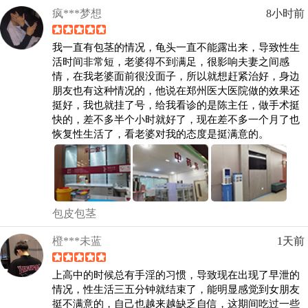
疯***梦想
8小时前
我一直有包茎的情况，龟头一直不能露出来，导致性生
活时间非常短，老婆得不到满足，很影响夫妻之间感
情，在我老婆面前很没面子，所以就想赶紧治好，身边
朋友也有这种情况的，他说在郑州医大医院做的效果还
挺好，我也就挂了号，给我看诊的是陈主任，做手术挺
快的，差不多半个小时就好了，现在差不多一个月了也
恢复性生活了，看老婆对我的态度是挺满意的。
包皮包茎
橙***未蓝
1天前
上高中的时候总有手淫的习惯，导致现在出现了早泄的
情况，性生活三五分钟就结束了，能明显感觉到女朋友
挺不满意的，自己也越来越缺乏自信，这期间吃过一些