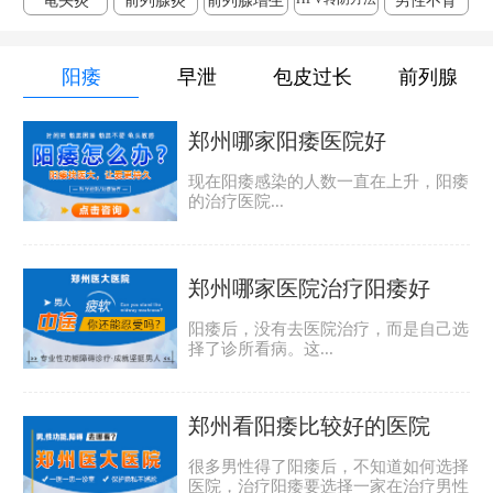
龟头炎
前列腺炎
前列腺增生
男性不育
阳痿
早泄
包皮过长
前列腺
郑州哪家阳痿医院好
现在阳痿感染的人数一直在上升，阳痿
的治疗医院...
郑州哪家医院治疗阳痿好
阳痿后，没有去医院治疗，而是自己选
择了诊所看病。这...
郑州看阳痿比较好的医院
很多男性得了阳痿后，不知道如何选择
医院，治疗阳痿要选择一家在治疗男性