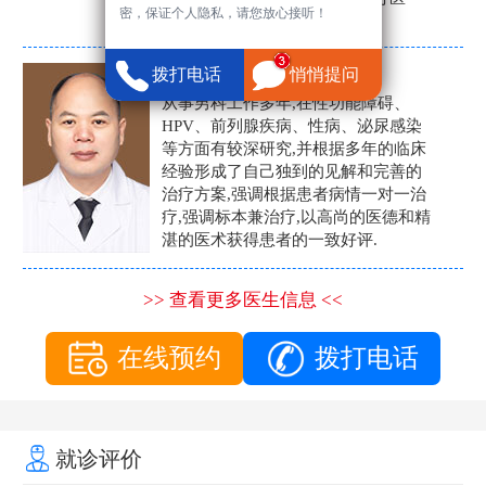
密，保证个人隐私，请您放心接听！
生。
张营富
拨打电话
悄悄提问
男科主任
从事男科工作多年,在性功能障碍、
HPV、前列腺疾病、性病、泌尿感染
等方面有较深研究,并根据多年的临床
经验形成了自己独到的见解和完善的
治疗方案,强调根据患者病情一对一治
疗,强调标本兼治疗,以高尚的医德和精
湛的医术获得患者的一致好评.
>> 查看更多医生信息 <<
在线预约
拨打电话
就诊评价