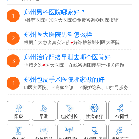
郑州男科医院哪家好？
1
<推荐医院> ①医大医院②免费咨询③医保报销
郑州医大医院男科怎么样
2
根据广大患者真实评价
♥
好评推荐郑州医大医院
郑州治疗阳痿早泄去哪个医院好
3
信赖之选
♥
医大医院▁在线咨询阳痿早泄相关问题
郑州包皮手术医院哪家做的好
4
☑医大医院、☑专家坐诊、☑保护隐私、☑挂号服务
阳痿
早泄
包皮过长
性病诊疗
HPV阳性
HPV转阴方法