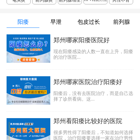
龟头炎
前列腺炎
前列腺增生
男性不育
阳痿
早泄
包皮过长
前列腺
郑州哪家阳痿医院好
现在阳痿感染的人数一直在上升，阳痿
的治疗医院...
郑州哪家医院治疗阳痿好
阳痿后，没有去医院治疗，而是自己选
择了诊所看病。这...
郑州看阳痿比较好的医院
很多男性得了阳痿后，不知道如何选择
医院，治疗阳痿要选择一家在治疗男性