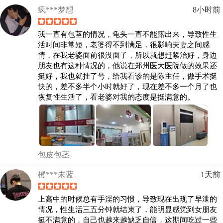
疯***梦想
8小时前
我一直有包茎的情况，龟头一直不能露出来，导致性生
活时间非常短，老婆得不到满足，很影响夫妻之间感
情，在我老婆面前很没面子，所以就想赶紧治好，身边
朋友也有这种情况的，他说在郑州医大医院做的效果还
挺好，我也就挂了号，给我看诊的是陈主任，做手术挺
快的，差不多半个小时就好了，现在差不多一个月了也
恢复性生活了，看老婆对我的态度是挺满意的。
包皮包茎
橙***未蓝
1天前
上高中的时候总有手淫的习惯，导致现在出现了早泄的
情况，性生活三五分钟就结束了，能明显感觉到女朋友
挺不满意的，自己也越来越缺乏自信，这期间吃过一些