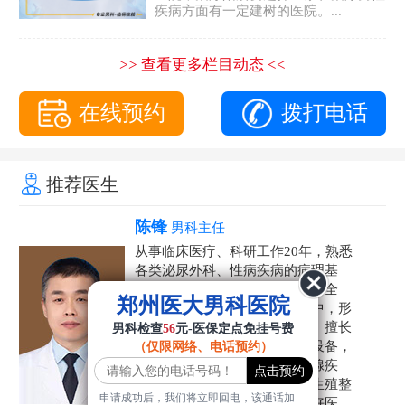
疾病方面有一定建树的医院。...
>> 查看更多栏目动态 <<
在线预约
拨打电话
推荐医生
陈锋
男科主任
从事临床医疗、科研工作20年，熟悉
各类泌尿外科、性病疾病的病理基
础，诊断治疗和临床操作，技术全
郑州医大男科医院
面。在男科疾病的诊断和诊疗中，形
成了一套独具特色的诊疗方案。擅长
男科检查
56
元-医保定点免挂号费
运用国内外先进的医学技术和设备，
（仅限网络、电话预约）
科学诊疗各类阳痿早泄、前列腺疾
病、射精障碍、性病、HPV、生殖整
申请成功后，我们将立即回电，该通话加
形等疾病，是患者非常信赖的好医