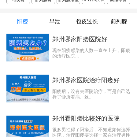
龟头炎
前列腺炎
前列腺增生
男性不育
阳痿
早泄
包皮过长
前列腺
郑州哪家阳痿医院好
现在阳痿感染的人数一直在上升，阳痿
的治疗医院...
郑州哪家医院治疗阳痿好
阳痿后，没有去医院治疗，而是自己选
择了诊所看病。这...
郑州看阳痿比较好的医院
很多男性得了阳痿后，不知道如何选择
医院，治疗阳痿要选择一家在治疗男性