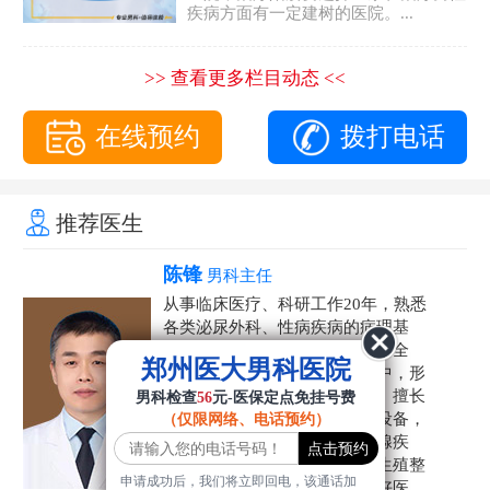
疾病方面有一定建树的医院。...
>> 查看更多栏目动态 <<
在线预约
拨打电话
推荐医生
陈锋
男科主任
从事临床医疗、科研工作20年，熟悉
各类泌尿外科、性病疾病的病理基
础，诊断治疗和临床操作，技术全
郑州医大男科医院
面。在男科疾病的诊断和诊疗中，形
成了一套独具特色的诊疗方案。擅长
男科检查
56
元-医保定点免挂号费
运用国内外先进的医学技术和设备，
（仅限网络、电话预约）
科学诊疗各类阳痿早泄、前列腺疾
病、射精障碍、性病、HPV、生殖整
申请成功后，我们将立即回电，该通话加
形等疾病，是患者非常信赖的好医