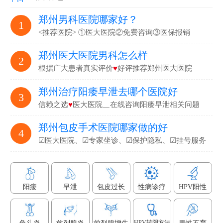
郑州男科医院哪家好？
1
<推荐医院> ①医大医院②免费咨询③医保报销
郑州医大医院男科怎么样
2
根据广大患者真实评价
♥
好评推荐郑州医大医院
郑州治疗阳痿早泄去哪个医院好
3
信赖之选
♥
医大医院▁在线咨询阳痿早泄相关问题
郑州包皮手术医院哪家做的好
4
☑医大医院、☑专家坐诊、☑保护隐私、☑挂号服务
阳痿
早泄
包皮过长
性病诊疗
HPV阳性
HPV转阴方法