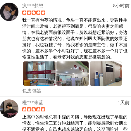
疯***梦想
8小时前
我一直有包茎的情况，龟头一直不能露出来，导致性生
活时间非常短，老婆得不到满足，很影响夫妻之间感
情，在我老婆面前很没面子，所以就想赶紧治好，身边
朋友也有这种情况的，他说在郑州医大医院做的效果还
挺好，我也就挂了号，给我看诊的是陈主任，做手术挺
快的，差不多半个小时就好了，现在差不多一个月了也
恢复性生活了，看老婆对我的态度是挺满意的。
包皮包茎
橙***未蓝
1天前
上高中的时候总有手淫的习惯，导致现在出现了早泄的
情况，性生活三五分钟就结束了，能明显感觉到女朋友
挺不满意的，自己也越来越缺乏自信，这期间吃过一些