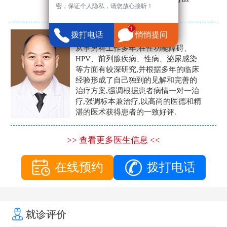
密，保证个人隐私，请您放心接听！
生。
张营富
拨打电话
悄悄提问
男科主任
从事男科工作多年,在性功能障碍、
HPV、前列腺疾病、性病、泌尿感染
等方面有较深研究,并根据多年的临床
经验形成了自己独到的见解和完善的
治疗方案,强调根据患者病情一对一治
疗,强调标本兼治疗,以高尚的医德和精
湛的医术获得患者的一致好评.
>> 查看更多医生信息 <<
在线预约
拨打电话
就诊评价