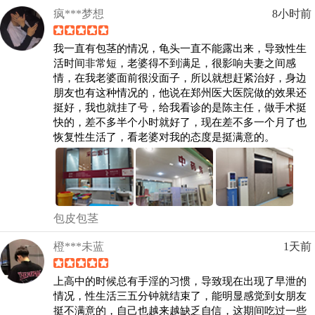
疯***梦想
8小时前
我一直有包茎的情况，龟头一直不能露出来，导致性生
活时间非常短，老婆得不到满足，很影响夫妻之间感
情，在我老婆面前很没面子，所以就想赶紧治好，身边
朋友也有这种情况的，他说在郑州医大医院做的效果还
挺好，我也就挂了号，给我看诊的是陈主任，做手术挺
快的，差不多半个小时就好了，现在差不多一个月了也
恢复性生活了，看老婆对我的态度是挺满意的。
包皮包茎
橙***未蓝
1天前
上高中的时候总有手淫的习惯，导致现在出现了早泄的
情况，性生活三五分钟就结束了，能明显感觉到女朋友
挺不满意的，自己也越来越缺乏自信，这期间吃过一些