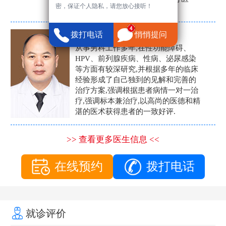
密，保证个人隐私，请您放心接听！
生。
张营富
拨打电话
悄悄提问
男科主任
从事男科工作多年,在性功能障碍、
HPV、前列腺疾病、性病、泌尿感染
等方面有较深研究,并根据多年的临床
经验形成了自己独到的见解和完善的
治疗方案,强调根据患者病情一对一治
疗,强调标本兼治疗,以高尚的医德和精
湛的医术获得患者的一致好评.
>> 查看更多医生信息 <<
在线预约
拨打电话
就诊评价