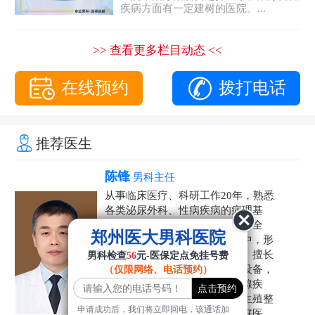
疾病方面有一定建树的医院。...
>> 查看更多栏目动态 <<
在线预约
拨打电话
推荐医生
陈锋
男科主任
从事临床医疗、科研工作20年，熟悉
各类泌尿外科、性病疾病的病理基
础，诊断治疗和临床操作，技术全
郑州医大男科医院
面。在男科疾病的诊断和诊疗中，形
成了一套独具特色的诊疗方案。擅长
男科检查
56
元-医保定点免挂号费
运用国内外先进的医学技术和设备，
（仅限网络、电话预约）
科学诊疗各类阳痿早泄、前列腺疾
病、射精障碍、性病、HPV、生殖整
申请成功后，我们将立即回电，该通话加
形等疾病，是患者非常信赖的好医