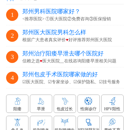
郑州男科医院哪家好？
1
<推荐医院> ①医大医院②免费咨询③医保报销
郑州医大医院男科怎么样
2
根据广大患者真实评价
♥
好评推荐郑州医大医院
郑州治疗阳痿早泄去哪个医院好
3
信赖之选
♥
医大医院▁在线咨询阳痿早泄相关问题
郑州包皮手术医院哪家做的好
4
☑医大医院、☑专家坐诊、☑保护隐私、☑挂号服务
阳痿
早泄
包皮过长
性病诊疗
HPV阳性
HPV转阴方法