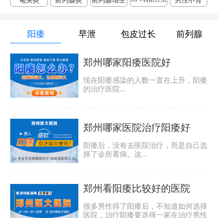
龟头炎
前列腺炎
前列腺增生
男性不育
阳痿
早泄
包皮过长
前列腺
郑州哪家阳痿医院好
现在阳痿感染的人数一直在上升，阳痿
的治疗医院...
郑州哪家医院治疗阳痿好
阳痿后，没有去医院治疗，而是自己选
择了诊所看病。这...
郑州看阳痿比较好的医院
很多男性得了阳痿后，不知道如何选择
医院，治疗阳痿要选择一家在治疗男性