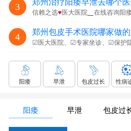
郑州治疗阳痿早泄去哪个医
3
信赖之选
♥
医大医院▁在线咨询阳
郑州包皮手术医院哪家做的
4
☑医大医院、☑专家坐诊、☑保护
阳痿
早泄
包皮过长
性病
阳痿
早泄
包皮过