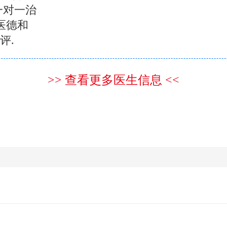
一对一治
医德和
评.
>> 查看更多医生信息 <<