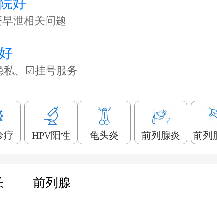
院好
痿早泄相关问题
好
隐私、☑挂号服务
诊疗
HPV阳性
龟头炎
前列腺炎
前列
长
前列腺