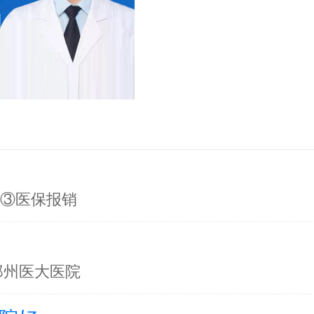
询③医保报销
郑州医大医院