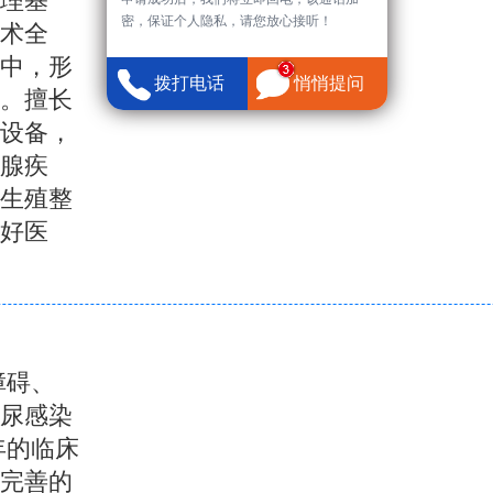
理基
密，保证个人隐私，请您放心接听！
术全
中，形
拨打电话
悄悄提问
。擅长
设备，
腺疾
、生殖整
好医
障碍、
泌尿感染
年的临床
完善的